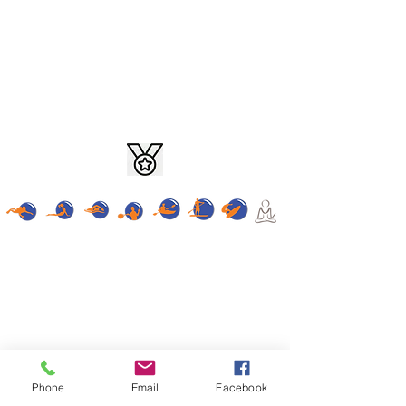
Buenos Aires, Argentina - Razón social: GTV
TRAVEL S.A. - Legajo: 14.574
Cuit:
30-71157178-3
- Mail:
info@aeromundo.com.ar
©Todos los derechos
reservados
"El titular de los datos personales tiene la
facultad de ejercer el derecho de acceso a los
mismos en forma gratuita a intervalos no
inferiores a seis meses, salvo que se acredite un
interés legítimo al efecto conforme lo
Phone
Email
Facebook
establecido en el artículo 14, inciso 3 de la Ley Nº