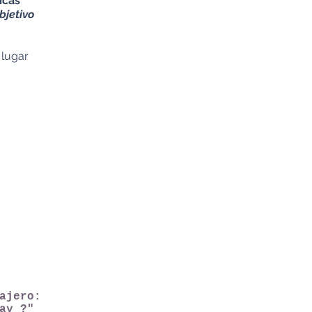
icas
bjetivo
 lugar
ajero:
ay ?"