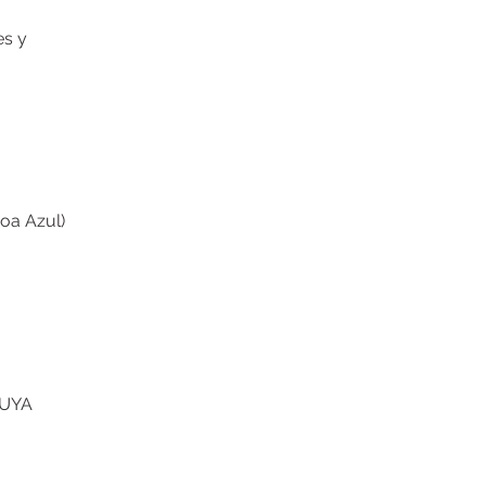
es y
oa Azul)
LUYA