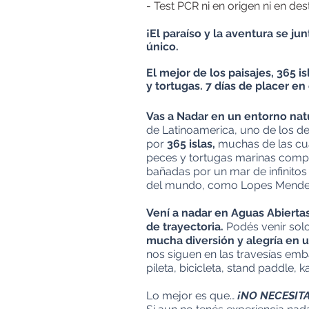
- Test PCR ni en origen ni en des
¡El paraíso y la aventura se j
único.
El mejor de los paisajes, 365
y tortugas. 7 días de placer en
Vas a Nadar en un entorno nat
de Latinoamerica, uno de los de
por
365 islas,
muchas de las cua
peces y tortugas marinas compar
bañadas por un mar de infinitos
del mundo, como Lopes Mende
Vení a nadar en Aguas Abierta
de trayectoria.
Podés venir solo
mucha diversión y alegría en 
nos siguen en las travesías emb
pileta, bicicleta, stand paddle, k
Lo mejor es que…
¡NO NECESITA