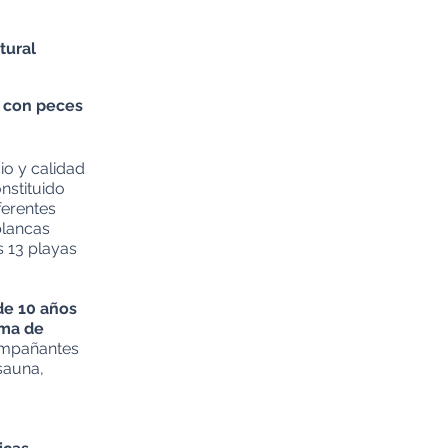
tural
o con peces
io y calidad
nstituido
ferentes
blancas
s 13 playas
de 10 años
ima de
mpañantes
sauna,