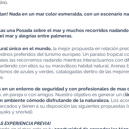
tino.
untan! Nada en un mar color esmeralda, con un escenario na
 islas una Posada sobre el mar y muchos recorridos nadand
 el mar y alegrías entre palmeras.
ural único en el mundo,
la mejor propuesta en relación prec
stinos preferidos del turismo europeo. Un paraíso tropical co
les las recorremos nadando mientras interactuamos con di
tiendo con ellos su su maravilloso habitat natural. Arenas 
 tonos de azules y verdes, catalogadas dentro de las mejore
s.
s en un entorno de seguridad y con profesionales de mas 
, en pareja o con amigos. Nuestro objetivo es generar un c
l
un ambiente cómodo disfrutando de la naturaleza.
Los aco
arcados y tienen a su disposición las siguientes propuestas (
ayaks y snorkel).
S EXPERIENCIA PREVIA!