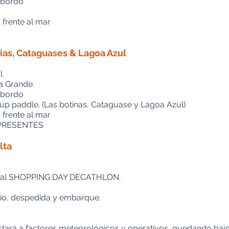
 bordo
 frente al mar
inias, Cataguases & Lagoa Azul
l
a Grande.
 bordo
 up paddle. (Las botinas, Cataguase y Lagoa Azul)
 frente al mar
 PRESENTES
lta
nal SHOPPING DAY DECATHLON.
.
 Río, despedida y embarque.
tará a factores meteorológicos y operativos, quedando bajo