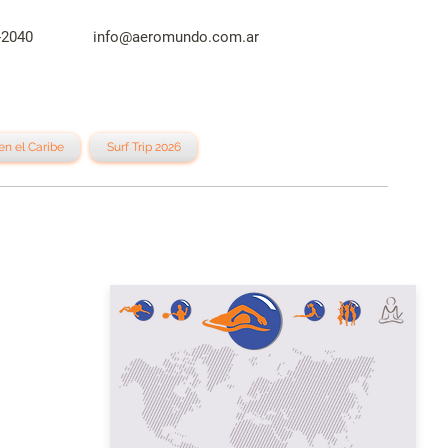
3644-2040
info@aeromundo.com.ar
en el Caribe
Surf Trip 2026