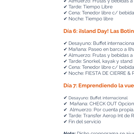
✔
Almuerzo: Frutas y bebidas a
✔
Tarde: Tiempo Libre
✔
Cena: Tenedor libre c/ bebida
✔
Noche: Tiempo libre
Día 6: ¡Island Day! Las Bot
✔
Desayuno: Buffet internaciona
✔ Mañana: Paseo en barco a Ilh
✔ Almuerzo: Frutas y bebidas a
✔ Tarde: Snorkel, kayak y stand
✔ Cena: Tenedor libre c/ bebida
✔ Noche: FIESTA DE CIERRE &
Día 7: Emprendiendo la vue
✔
Desayuno: Buffet internacional
✔
Mañana: CHECK OUT Opcio
✔
Almuerzo: Por cuenta propia
✔
Tarde: Transfer Aerop Int de
✔
Fin del servicio
Nota:
Dicho cronograma se ajus