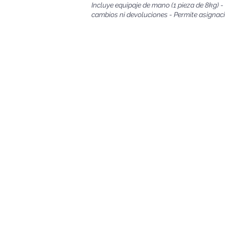
Incluye equipaje de mano (1 pieza de 8kg) 
cambios ni devoluciones - Permite asignaci
Buenos Aires, Argentina - Razón social: GTV TR
Cuit: 30-71157178-3 - Mail:
info@aeromundo.c
"El titular de los datos personales tiene la fa
interés legítimo al efecto conforme lo estab
Control de la Ley Nº 25.326, tiene la atribuci
personales.Dirección General de Defensa y Pr
Diseñado por Netlines Management