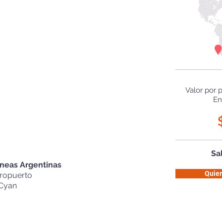
Valor por 
En
Sa
neas Argentinas
Quier
eropuerto
 Cyan