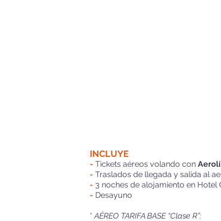
INCLUYE
-
Tickets aéreos volando con
Aerolí
-
Traslados de llegada y salida al a
-
3 noches de alojamiento en Hotel
-
Desayuno
*
AÉREO TARIFA BASE “Clase R”: