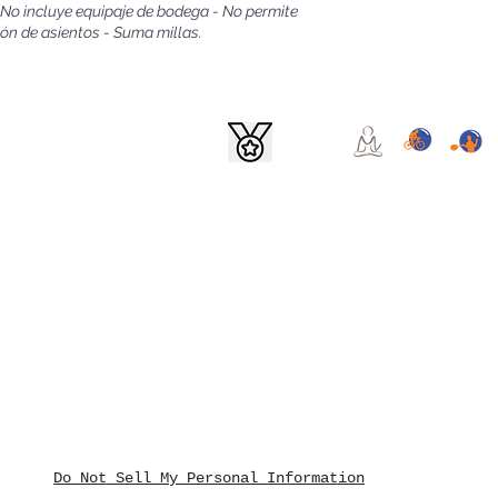
- No incluye equipaje de bodega - No permite
ón de asientos - Suma millas.
AVEL S.A. - Legajo: 14.574
om.ar
©Todos los derechos reservados
cultad de ejercer el derecho de acceso a los mismos en forma gratuita a intervalos no infer
lecido en el artículo 14, inciso 3 de la Ley Nº 25.326La DIRECCION NACIONAL DE PROTEC
ón de atender las denuncias y reclamos que se interpongan con relación al incumplimient
otección al Consumidor -
Consultas y/o denuncias
Do Not Sell My Personal Information