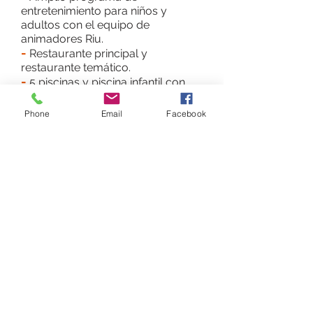
entretenimiento para niños y
adultos con el equipo de
animadores Riu.
-
Restaurante principal y
restaurante temático.
-
5 piscinas y piscina infantil con
toboganes.
-
Gimnasio, baño vapor y jacuzzi
Phone
Email
Facebook
gratuito.
HABITACIONES:
-
Wi-fi
-
Aire acondicionado
-
Caja fuerte
-
Minibar/Nevera
-
Balcón/Terraza
-
Tv
satélite
Buenos Aires, Argentina - Razón social: GTV
TRAVEL S.A. - Legajo: 14.574
Cuit:
30-71157178-3
- Mail: