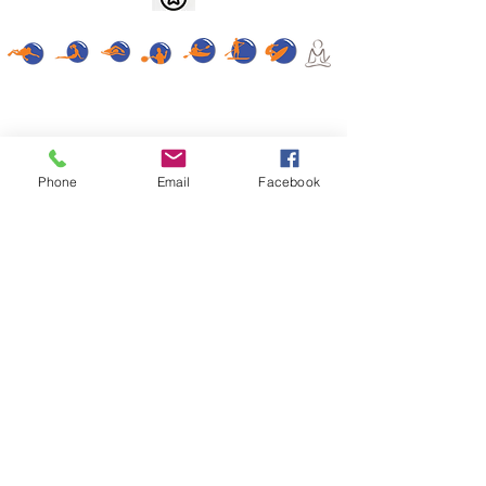
"El titular de los datos personales tiene la
Phone
Email
Facebook
facultad de ejercer el derecho de acceso a los
mismos en forma gratuita a intervalos no
inferiores a seis meses, salvo que se acredite un
interés legítimo al efecto conforme lo
establecido en el artículo 14, inciso 3 de la Ley Nº
25.326La DIRECCION NACIONAL DE PROTECCION
DE DATOS PERSONALES, Organo de Control de la
Ley Nº 25.326, tiene la atribución de atender las
denuncias y reclamos que se interpongan con
relación al incumplimiento de las normas sobre
protección de datos personales.Dirección General
de Defensa y Protección al Consumidor
-
Consultas y/o denuncias