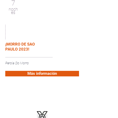
7
noch
es
¡MORRO DE SAO
PAULO 2023!
Perola Do Morro
Más información
Buenos Aires, Argentina - Razón social: GTV
TRAVEL S.A. - Legajo: 14.574
Cuit:
30-71157178-3
- Mail:
info@aeromundo.com.ar
©Todos los derechos
reservados